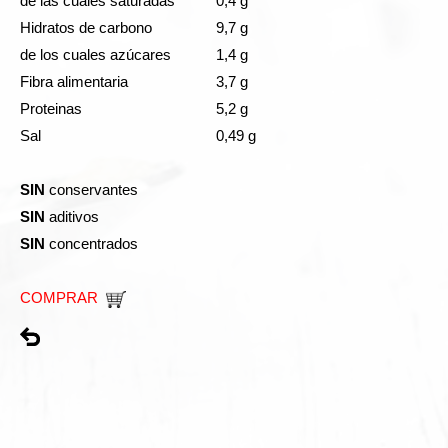
de las cuales saturadas
0,4 g
Hidratos de carbono
9,7 g
de los cuales azúcares
1,4 g
Fibra alimentaria
3,7 g
Proteinas
5,2 g
Sal
0,49 g
SIN
conservantes
SIN
aditivos
SIN
concentrados
COMPRAR